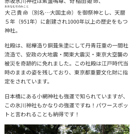
赤坂氷川神社は
素盞嗚尊
、
奇稲田姫命
、
おおなむぢのみこと
大己貴命
（別名…大国主命）を御祭神とし、天暦
５年（951年）に創建され1000年以上の歴史をもつ
神社。
社殿は、総欅造り銅葺朱塗にして丹青荘重の一間社
流造で、安政の大地震・関東大震災・東京大空襲の
被災を奇跡的に免れました。この社殿は江戸時代当
時のままの姿を残しており、東京都重要文化財に指
定をされています。
日本橋にある小網神社も強運で知られていますが、
この氷川神社もかなりの強運ですね！パワースポッ
トと言われることも納得です！