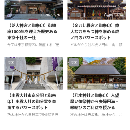
2026/6/26
2022/3/17
【芝大神宮と御朱印】御鎮
【金刀比羅宮と御朱印】偉
座1000年を迎えた歴史ある
大な力をもつ神を崇める虎
東京十社の一社
ノ門のパワースポット
今回は東京都港区に鎮座する「芝
ビルが立ち並ぶ虎ノ門の一角に鎮
大神宮」をご紹介いたします。
座する金刀比羅宮（ことひらぐ
芝大神宮（しばだいじんぐう）と
う）。 御祭神は「神々の中でも
は 芝大神宮の境内 芝大神宮の鳥
っとも偉大な力をもつ神」と言わ
港区
港区
居です。 多くの方が参拝されて
れています！ 金刀比羅宮（こと
いましたが、人が途切れるわずか
ひらぐう）とは 万治三年（1660
なチャンスをひたすら待ってます
年）に讃岐国丸亀藩主であった京
2022/3/14
2022/3/13
笑 しばらく粘って撮れた一枚。
極高和が、その藩領内である象頭
かなり大きいですね！ 階段を上
山に鎮座する、金刀比羅宮(本宮)
【出雲大社東京分祀と御朱
【乃木神社と御朱印】人望
がるとすぐに狛犬が出迎えてくれ
の御分霊を当時藩邸があった芝・
印】出雲大社の御分霊を奉
厚い御祭神から夫婦円満・
ます。 足元には可愛らしい小さ
三田の地に勧請し、延宝七年
斎するパワースポット
縁結びのご利益を授かる
な狛犬が。 芝大神宮の狛犬は他
（1679年）、京極高豊の代に現
の神社ではあまりみない角が生え
在の虎ノ門（江戸城の裏鬼門にあ
乃木神社から自転車で5分程で行
次の神社は赤坂氷川神社から、こ
てますね！ 興味津々で狛犬を覗
たる）に遷座したと言われていま
ける出雲大社東京分祀。 島根県
れまた近く自転車で5分くらいの
き込んでしまいました笑 狛犬を
す。 当時は“金毘羅大権現”と称
にある出雲大社は必ず行きたい神
乃木神社！ 御祭神の乃木希典