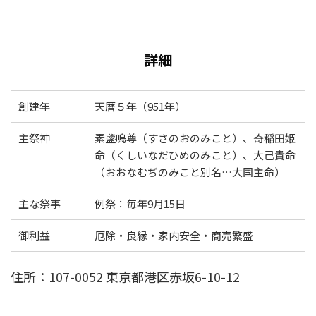
詳細
創建年
天暦５年（951年）
主祭神
素盞嗚尊（すさのおのみこと）、奇稲田姫
命（くしいなだひめのみこと）、大己貴命
（おおなむぢのみこと別名…大国主命）
主な祭事
例祭：毎年9月15日
御利益
厄除・良縁・家内安全・商売繁盛
住所：107-0052 東京都港区赤坂6-10-12