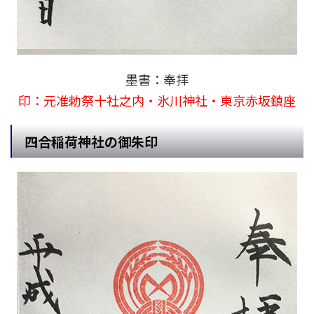
墨書：奉拝
印：元准勅祭十社之内・氷川神社・東京赤坂鎮座
四合稲荷神社の御朱印