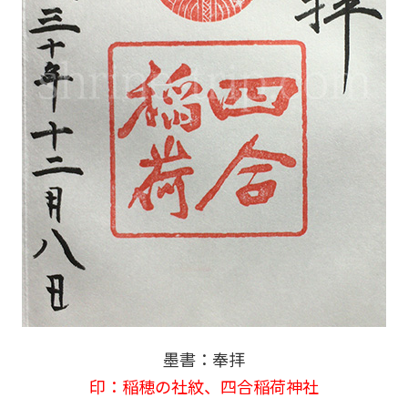
墨書：奉拝
印：稲穂の社紋、四合稲荷神社