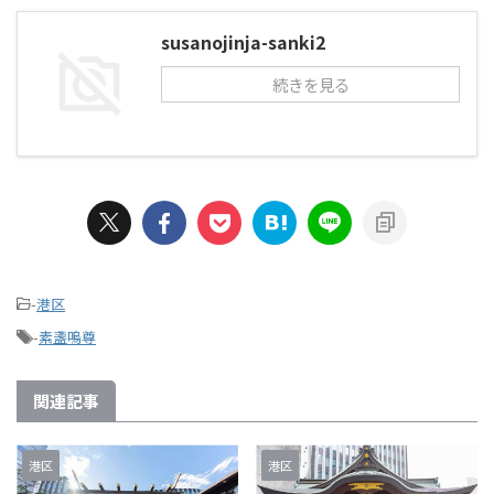
susanojinja-sanki2
続きを見る
-
港区
-
素盞嗚尊
関連記事
港区
港区