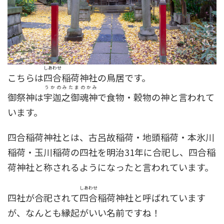
しあわせ
こちらは
四合
稲荷神社の鳥居です。
うかのみたまのかみ
御祭神は
宇迦之御魂神
で食物・穀物の神と言われて
います。
四合稲荷神社とは、古呂故稲荷・地頭稲荷・本氷川
稲荷・玉川稲荷の四社を明治31年に合祀し、四合稲
荷神社と称されるようになったと言われています。
しあわせ
四社が合祀されて
四合
稲荷神社と呼ばれています
が、なんとも縁起がいい名前ですね！