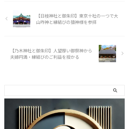
過ぎ左手に進むと奥に手水舎があ
されていましたが、明治二年
社の一つですが、なかなか行くチ
命・乃木静子命となっています
ります。 手水舎の案内があ ...
（1869年）、神仏分離の神祇 ...
ャンスがないので今回はこの「出
が、どんな方だったんでしょう
雲大社東京分祀」で参拝です！
か。 乃木神社とは 御祭神の乃木
【日枝神社と御朱印】東京十社の一つで大
出雲大社東京分祀とは 島根県に
希典は生まれつき体があまり丈夫
山咋神と縁結びの猿神様を参拝
ある大国主命（おおくにぬしのみ
ではなく泣き虫な少年だったとあ
こと）を御祭神とする出雲大社の
りますが、明治時代には軍人とし
御分霊を奉斎する都内唯一の分
て日露戦争を勝利に導いた人物。
祠。東部の要として、第八十代国
少年時代、父母は体の強い立派な
造、出雲大社教初代管長の千家尊
武士に育てようとあえて厳しく鍛
【乃木神社と御朱印】人望厚い御祭神から
福公によって明治の初期に創設さ
えていたそうです。 また、戦後
夫婦円満・縁結びのご利益を授かる
れたと言われています。 出雲大
は学習院の院長を務めるなど教育
社の御祭神：大国主命（おおくに
者でもあったと言われています。
ぬしのみこと）は縁結びの神とし
文武両道の神と言われ、人望も厚
ても有名ですが、別名が多い神で
かったことから、大正12年（1 ...
も ...