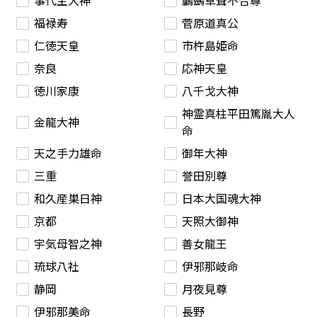
事代主大神
鸕鷀草葺不合尊
福禄寿
菅原道真公
仁徳天皇
市杵島姫命
奈良
応神天皇
徳川家康
八千戈大神
神霊真柱平田篤胤大人
金龍大神
命
天之手力雄命
御年大神
三重
誉田別尊
和久産巣日神
日本大国魂大神
京都
天照大御神
宇気母智之神
善女龍王
琉球八社
伊邪那岐命
静岡
月夜見尊
伊邪那美命
長野