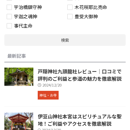
宇治橋鎮守神
木花咲耶比売命
宇迦之魂神
豊受大御神
事代主命
検索
最新記事
戸隠神社九頭龍社レビュー｜口コミで
評判のご利益と参道の魅力を徹底解説
2024/12/20
神社・お寺
伊豆山神社本宮はスピリチュアルな聖
地！ご利益やアクセスを徹底解説
2024/12/20