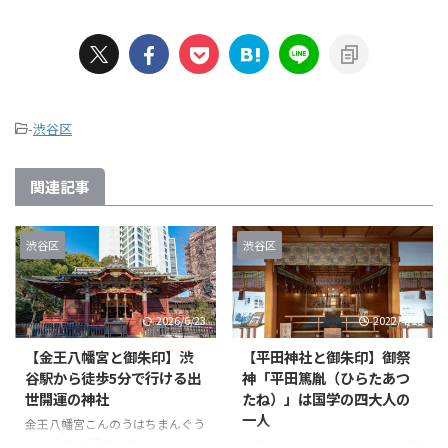
-
渋谷区
関連記事
渋谷区
渋谷区
2026/6/23
2022/4/10
【金王八幡宮と御朱印】渋
【平田神社と御朱印】御祭
谷駅から徒歩5分で行ける出
神「平田篤胤（ひらたあつ
世開運の神社
たね）」は国学の四大人の
一人
金王八幡宮こんのうはちまんぐう
とは 金王八幡宮の境内 こちらが
今回は東京都渋谷区に鎮座する平