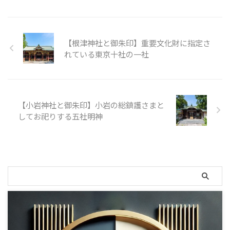
金王八幡宮の入り口、鳥居前。奥
田神社をご紹介いたします。 平
には神門が見えます。 「金王八
田神社（ひらたじんじゃ）とは
幡宮社殿及び門 渡り廊下」案内
平田神社の境内 こちらが平田神
絵馬「大江山鬼退治之図」その
社の鳥居。 新宿から小田急線で
【根津神社と御朱印】重要文化財に指定さ
一とその二 こちらは算額 金王
南新宿で降り、歩いて5分程度の
れている東京十社の一社
八幡宮の神門。慶長17年（西暦
場所にあります。 平田神社の手
1612）の建立と言われていて、
水舎。 平田神社の拝殿。 平田神
渋谷区指定文化財になっていま
社の拝殿奥。 平田神社の御朱印
す。 金王八幡宮の手水舎。 こ
平田神社の詳細 創建年 明治初年
ちはら社殿前。1月は初詣で参拝
御祭神 神霊真柱平田篤胤大人命
【小岩神社と御朱印】小岩の総鎮護さまと
する方が多いので案内が出ていま
（かむたまのみはしら ひらたあ
してお祀りする五社明神
した。 金王八幡宮の ...
つたね うしのみこと） 主な祭
事 例祭日：11月3日（文化の日）
御利益 金運・学業成就・病気平
癒・世直し 住所：151-0053 東京
都渋谷 ...