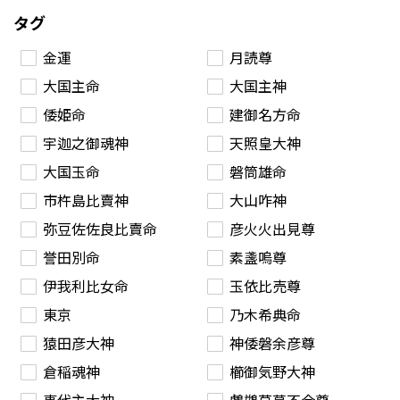
タグ
金運
月読尊
大国主命
大国主神
倭姫命
建御名方命
宇迦之御魂神
天照皇大神
大国玉命
磐筒雄命
市杵島比賣神
大山咋神
弥豆佐佐良比賣命
彦火火出見尊
誉田別命
素盞嗚尊
伊我利比女命
玉依比売尊
東京
乃木希典命
猿田彦大神
神倭磐余彦尊
倉稲魂神
櫛御気野大神