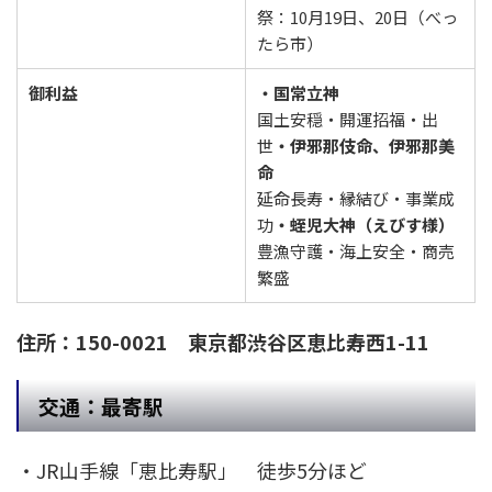
祭：10月19日、20日（べっ
たら市）
御利益
・国常立神
国土安穏・開運招福・出
世
・伊邪那伎命、伊邪那美
命
延命長寿・縁結び・事業成
功
・蛭児大神（えびす様）
豊漁守護・海上安全・商売
繁盛
住所：150-0021 東京都渋谷区恵比寿西1-11
交通：最寄駅
・JR山手線「恵比寿駅」 徒歩5分ほど