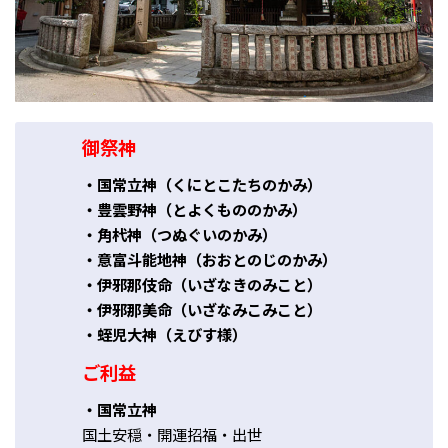
御祭神
・国常立神（くにとこたちのかみ）
・豊雲野神（とよくもののかみ）
・角杙神（つぬぐいのかみ）
・意富斗能地神（おおとのじのかみ）
・伊邪那伎命（いざなきのみこと）
・伊邪那美命（いざなみこみこと）
・蛭児大神（えびす様）
ご利益
・国常立神
国土安穏・開運招福・出世