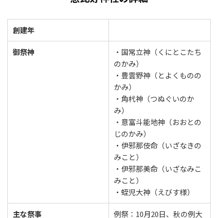
創建年
御祭神
・国常立神（くにとこたち
のかみ）
・豊雲野神（とよくものの
かみ）
・角杙神（つぬぐいのか
み）
・意富斗能地神（おおとの
じのかみ）
・伊邪那伎命（いざなきの
みこと）
・伊邪那美命（いざなみこ
みこと）
・蛭児大神（えびす様）
主な祭事
例祭：10月20日、秋の例大