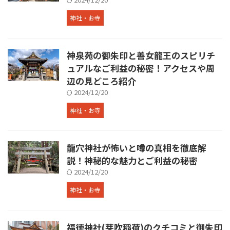
神社・お寺
神泉苑の御朱印と善女龍王のスピリチ
ュアルなご利益の秘密！アクセスや周
辺の見どころ紹介
2024/12/20
神社・お寺
龍穴神社が怖いと噂の真相を徹底解
説！神秘的な魅力とご利益の秘密
2024/12/20
神社・お寺
福徳神社(芽吹稲荷)のクチコミと御朱印