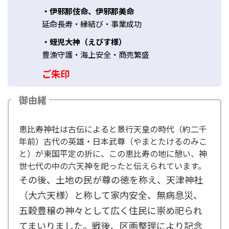
・伊邪那伎命、伊邪那美命
延命長寿・縁結び・事業成功
・蛭児大神（えびす様）
豊漁守護・海上安全・商売繁盛
ご朱印
御由緒
恵比寿神社は古伝によると景行天皇の時代（約二千
年前）古代の英雄・日本武尊（やまとたけるのみこ
と）が東国平定の折に、この恵比寿の地に憩い、神
世七代の中の六天神を祀ったと伝えられています。
その後、土地の民が尊の徳を称え、天津神社
（大六天様）と称して家内安全、無病息災、
五穀豊穣の神々として広く住民に崇め祀られ
てまいりました。戦後、区画整理により記念