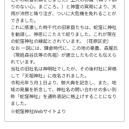
りのない心。まごころ。）と神霊の冥助により、大
雨が沛然と降り注ぎ、ついに大危機を免れることが
できました。
これに感激した時千代の旧家臣たちは、蛇窪に神社
を勧請し、神恩にこたえて祀りました。これが現在
の蛇窪神社の縁起とされています。（荏原区史）
なお 一説には、鎌倉時代に、この地の豪農、森屋氏
（現姓森谷氏等の先祖）が建立したものとも伝えら
れています。
当社の旧社名は神明社でしたが、その後村社に昇格
して「天祖神社」に改名されました。
令和元年５月１日より、御大典を記念し、また、地
域の発展を祈念して、神社名の問い合わせの多い別
称「蛇窪神社」を通称表記に格上げすることになり
ました。
※蛇窪神社Webサイトより