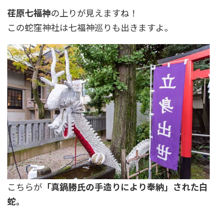
荏原七福神
の上りが見えますね！
この蛇窪神社は七福神巡りも出きますよ。
こちらが
「真鍋勝氏の手造りにより奉納」された白
蛇。