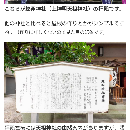
こちらが
蛇窪神社（上神明天祖神社）の拝殿
です。
他の神社と比べると屋根の作りとかがシンプルです
ね。
（作りに詳しくないので見た目の印象です）
拝殿左横には
天祖神社の由緒
案内がありますが、残