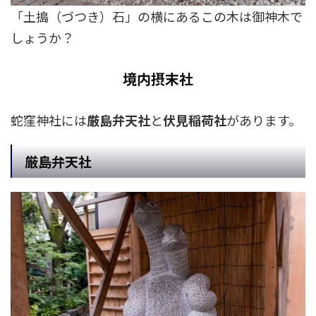
「土搗（づつき）石」の横にあるこの木は御神木で
しょうか？
境内摂末社
蛇窪神社には
厳島弁天社
と
伏見稲荷社
があります。
厳島弁天社