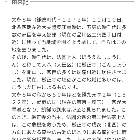
由来記
文永８年（鎌倉時代・１２７２年）１１月１０日、
北条四朗左近大夫陸奥守重時は、五男の時千代に多
数の家臣を与え蛇窪（現在の品川区二葉四丁目付
近）に残って当地域を開くよう諭して、自らはこの
地を去りました。
その後、時千代は、法圓上人（ほうえんしょうに
ん）と称して大森（大田区）に厳正寺（ごんしょう
じ）を開山し、家臣の多くは蛇窪付近に居住させま
した。現在、厳正寺の壇徒がこの地域に多いのは、
こうした理由によるものです。
文永８年の秋から５０年ほどを経た元享２年（１３
２２年）、武蔵の国（現在の東京・埼玉）一帯が大
旱魃となり、飢饉の到来は必至と見られました。こ
のとき、厳正寺の当主、法圓の甥の第二世法密上人
は、この危機を救うため、厳正寺の戌亥（北西）の
方向にあたる森林の古池のほとりにある龍神社に雨
乞いの断食祈願をしました。上人の赤誠（偽りや飾