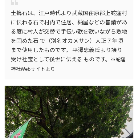
土搗石は、江戸時代より武蔵国荏原郡上蛇窪村
に伝わる石で村内で住居、納屋などの普請があ
る度に村人が交替で手伝い歌を歌いながら敷地
を固めた石 で（別名オカメサン）大正７年頃
まで使用したものです。 平澤忠義氏より譲り
受け社宝として後世に伝える ものです。
※蛇窪
神社Webサイトより