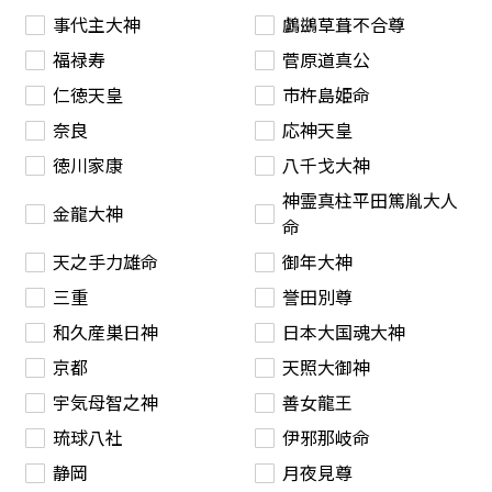
事代主大神
鸕鷀草葺不合尊
福禄寿
菅原道真公
仁徳天皇
市杵島姫命
奈良
応神天皇
徳川家康
八千戈大神
神霊真柱平田篤胤大人
金龍大神
命
天之手力雄命
御年大神
三重
誉田別尊
和久産巣日神
日本大国魂大神
京都
天照大御神
宇気母智之神
善女龍王
琉球八社
伊邪那岐命
静岡
月夜見尊