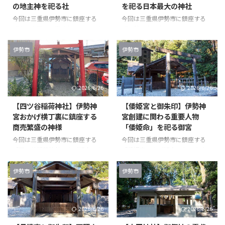
の地主神を祀る社
を祀る日本最大の神社
ますが） かかる時間は15〜20分
るかは一切何も書かれていませ
程度でしょうか。 車通りがある
ん。 度会大国玉比賣神社の記事
今回は三重県伊勢市に鎮座する
今回は三重県伊勢市に鎮座する
通りからも行けますが、おはらい
はこちら↓↓ 参道を進んでいく
「度会大国玉比賣神社」をご紹介
「伊勢神宮内宮」をご紹介いたし
町通りで食べ歩きしながら向かう
と右手に度会大国玉比賣神社。
いたします。 度会大国玉比賣神
ます。 伊勢神宮内宮いせじんぐ
のも楽しいですよ(^ ^) & ...
そのままさらに進むと階段が見え
社わたらいおおくにたまひめじん
うないくうとは 伊勢神宮内宮ま
伊勢市
伊勢市
てきます ...
じゃ：豊受大神宮摂社とは 度会
での道のり 伊勢神宮外宮から内
大国玉比賣神社わたらいおおくに
宮へ参拝する方が多いと思います
たまひめじんじゃの境内 伊勢神
ので、外宮から道のりです。 伊
2026/6/26
2026/6/26
宮外宮の外に鎮座する度会大国玉
勢神宮のWebサイトには下記のよ
比賣神社わたらいおおくにたまひ
うに書いてあります。 ・徒歩：
【四ツ谷稲荷神社】伊勢神
【倭姫宮と御朱印】伊勢神
めじんじゃ。 ここが入り口です
約50分 ・自転車：約20分 ・バ
宮おかげ横丁裏に鎮座する
宮創建に関わる重要人物
が、奥に何があるかは一切何も書
ス：約10分 ・タクシー：約10分
商売繁盛の神様
「倭姫命」を祀る御宮
かれていません。 細い参道を進
私はよく自転車を借りますが、今
んで行くと右手に見えてくるのが
回は朝早かったのでタクシーで向
今回は三重県伊勢市に鎮座する
今回は三重県伊勢市に鎮座する
「度会大国玉比賣神社わたらいお
かいました。 内宮到着後、宇治
「四ツ谷稲荷神社」をご紹介いた
「倭姫宮」をご紹介いたします。
おくにたまひめじんじゃ」。 本
橋前の案内所でいただけるマップ
します。 四ツ谷稲荷神社よつや
倭姫宮やまとひめのみや：皇大神
当に人がいない場所ですが、独特
です。 伊勢神宮内宮の ...
いなりじんじゃ 四ツ谷稲荷神社
宮別宮とは 倭姫宮やまとひめの
伊勢市
伊勢市
の雰 ...
までの道のり 四ツ谷稲荷神社は
みやまでの道のり 倭姫宮やまと
伊勢神宮内宮から本当に近い場所
ひめのみやへは先に参拝した月讀
にあります。 歩いて1、2分くら
宮から歩いて向かいました。
2026/6/26
2026/6/26
いです。 四ツ谷稲荷神社の境内
が、正直30分程度はかかるの
こちらが四ツ谷稲荷神社。 鳥居
で、バスかタクシーで行った方が