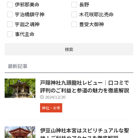
伊邪那美命
長野
宇治橋鎮守神
木花咲耶比売命
宇迦之魂神
豊受大御神
事代主命
検索
最新記事
戸隠神社九頭龍社レビュー｜口コミで
評判のご利益と参道の魅力を徹底解説
2024/12/20
神社・お寺
伊豆山神社本宮はスピリチュアルな聖
地！ご利益やアクセスを徹底解説