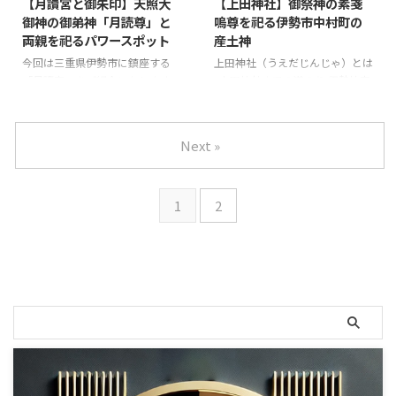
【月讀宮と御朱印】天照大
【上田神社】御祭神の素戔
と本殿のみの敷地で、伊勢神宮内
いいかもしれません。 途中、あ
御神の御弟神「月読尊」と
嗚尊を祀る伊勢市中村町の
宮と比べると遥かに狭いですが、
まりにもお腹すいた＆疲れたの
両親を祀るパワースポット
産土神
しっかりと参拝してきました。
で、どこかお店に入ろうと思った
（くらべる対照ではないですね
のですが、歩いても歩いてもお店
今回は三重県伊勢市に鎮座する
上田神社（うえだじんじゃ）とは
(￣▽￣;)） 社の壁に貼ってある
が無い！ ようやく見つけたイン
「月讀宮」をご紹介いたします。
上田神社までの道のり 伊勢神宮
稲荷信仰の説明。 四ツ谷稲荷神
ドカレー屋「FULLBARI」さんで
月讀宮（つきよみのみや）：皇大
内宮参拝後、おかげ横丁を通って
...
休憩しました。 人通りは全然な
神宮別宮とは 月讀宮までの道の
猿田彦神社へ。 猿田彦神社は別
い ...
り 前回書いた上田神社から月讀
で書きますが、猿田彦神社参拝後
Next »
宮までは歩いて5分くらいなの
に歩いて上田神社へ向かいまし
で、近いです！ 五十鈴川駅から
た。 大きな通りを北へ進めば10
でも10分くらいで行けると思い
分くらいで着きますし、上田神社
1
2
ます。 道沿いを歩いていると見
の近くには月讀宮があるので一緒
えてくる月讀宮の看板。 駐車場
に参拝できますよ。 ちなみに月
もあるので車で行けます。 月讀
読宮は私のオススメの神社です(^
宮の境内 これは社務所でいただ
^) 上田神社の境内 猿田彦神社か
いた月讀宮の案内図（左）。 右
ら御幸道路を北に10分ほど歩く
側は外宮別宮の月夜見宮の案内図
と左側に見えてくる上田神社。
です。 この入り口は案内図だと
これが鳥居前の石碑。 石碑の裏
上の方 ...
には上田 ...