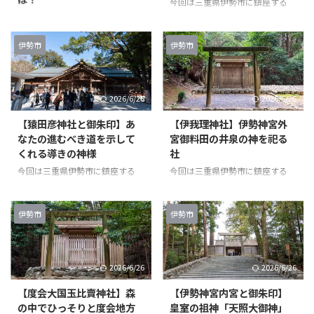
今回は三重県伊勢市に鎮座する
「須原大社」をご紹介いたしま
今回は三重県伊勢市に鎮座する
す。 須原大社すはらおおやしろ
「二見興玉神社（夫婦岩）」をご
とは 須原大社すはらおおやしろ
紹介いたします。 二見興玉神社
伊勢市
伊勢市
までの道のり 須原大社の最寄駅
ふたみおきたまじんじゃとは 二
は伊勢市駅。 駅から500mほどの
見興玉神社ふたみおきたまじんじ
距離なので歩いて行けます。 途
ゃまでの道のり 二見興玉神社へ
2026/6/26
2026/6/26
中には伊勢神宮外宮の別宮「月夜
はJR参宮線で最寄り駅の二見浦
見宮」が鎮座していますので、須
駅で下車。 伊勢市駅からだと8分
【猿田彦神社と御朱印】あ
【伊我理神社】伊勢神宮外
原大社参拝後は寄ってみてはいか
ほどで着きますが、電車の本数が
なたの進むべき道を示して
宮御料田の井泉の神を祀る
がでしょうか。 須原大社すはら
あまり多くないので余裕を持って
くれる導きの神様
社
おおやしろの境内 こちらが須原
向かったほうがいいですね。 二
大社の鳥居。 奥に見える建物が
見浦駅から二見興玉神社までは徒
今回は三重県伊勢市に鎮座する
今回は三重県伊勢市に鎮座する
社務所になり、そこで御朱印はい
歩10〜15分で着きますよ。 駅に
「猿田彦神社」をご紹介いたしま
「伊我理神社」をご紹介いたしま
ただけます。 鳥居の左の道路沿
は、こんなに大きな鳥居がありま
す。 猿田彦神社さるたひこじん
す。 伊我理神社いがりじんじ
いには須原大社の御 ...
す。 二見興玉神社ふたみおきた
じゃとは 猿田彦神社さるたひこ
ゃ：豊受大神宮末社とは 伊我理
伊勢市
伊勢市
まじんじゃの境 ...
じんじゃまでの道のり このマッ
神社いがりじんじゃの境内 前回
プは伊勢神宮内宮から猿田彦神社
の記事で書いた、伊勢神宮外宮の
へ向かう方が多いていで書いてい
外に鎮座する度会大国玉比賣神社
2026/6/26
2026/6/26
ますので、あしからず。 猿田彦
わたらいおおくにたまひめじんじ
神社までは、伊勢神宮内宮からお
ゃと近い場所に鎮座する伊我理神
【度会大国玉比賣神社】森
【伊勢神宮内宮と御朱印】
はらい町通りをまっすぐ進めば到
社いがりじんじゃ。 同じ入口か
の中でひっそりと度会地方
皇室の祖神「天照大御神」
着します。（手前で交差点を渡り
ら入りますが、ここの奥に何があ