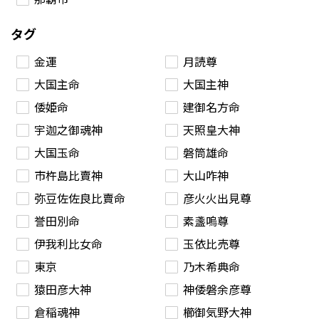
タグ
金運
月読尊
大国主命
大国主神
倭姫命
建御名方命
宇迦之御魂神
天照皇大神
大国玉命
磐筒雄命
市杵島比賣神
大山咋神
弥豆佐佐良比賣命
彦火火出見尊
誉田別命
素盞嗚尊
伊我利比女命
玉依比売尊
東京
乃木希典命
猿田彦大神
神倭磐余彦尊
倉稲魂神
櫛御気野大神