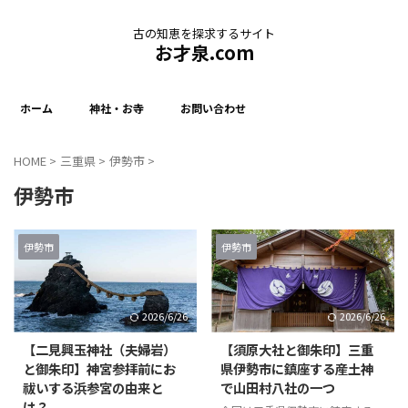
古の知恵を探求するサイト
お才泉.com
ホーム
神社・お寺
お問い合わせ
HOME
>
三重県
>
伊勢市
>
伊勢市
伊勢市
伊勢市
2026/6/26
2026/6/26
【二見興玉神社（夫婦岩）
【須原大社と御朱印】三重
と御朱印】神宮参拝前にお
県伊勢市に鎮座する産土神
祓いする浜参宮の由来と
で山田村八社の一つ
は？