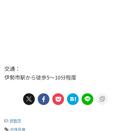
交通：
伊勢市駅から徒歩5〜10分程度
-
伊勢市
-
月夜見尊