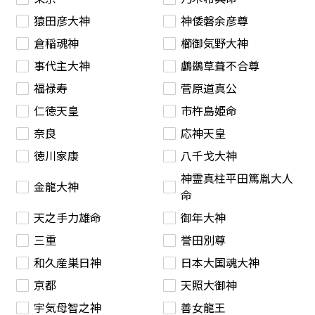
猿田彦大神
神倭磐余彦尊
倉稲魂神
櫛御気野大神
事代主大神
鸕鷀草葺不合尊
福禄寿
菅原道真公
仁徳天皇
市杵島姫命
奈良
応神天皇
徳川家康
八千戈大神
神霊真柱平田篤胤大人
金龍大神
命
天之手力雄命
御年大神
三重
誉田別尊
和久産巣日神
日本大国魂大神
京都
天照大御神
宇気母智之神
善女龍王