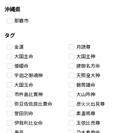
沖縄県
那覇市
タグ
金運
月読尊
大国主命
大国主神
倭姫命
建御名方命
宇迦之御魂神
天照皇大神
大国玉命
磐筒雄命
市杵島比賣神
大山咋神
弥豆佐佐良比賣命
彦火火出見尊
誉田別命
素盞嗚尊
伊我利比女命
玉依比売尊
東京
乃木希典命