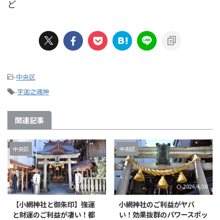
ど
-
中央区
-
宇迦之魂神
関連記事
中央区
中央区
2026/6/21
2026/6/26
【小網神社と御朱印】強運
小網神社のご利益がヤバ
と財運のご利益が凄い！都
い！効果抜群のパワースポッ