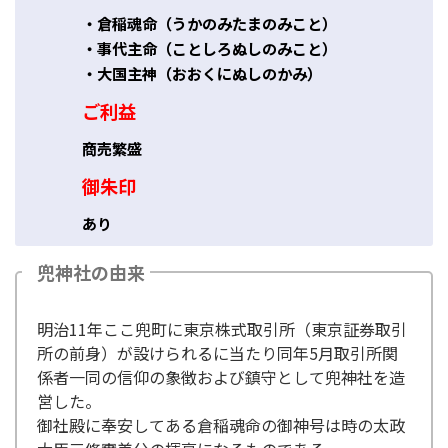
・倉稲魂命（うかのみたまのみこと）
・事代主命（ことしろぬしのみこと）
・大国主神（おおくにぬしのかみ）
ご利益
商売繁盛
御朱印
あり
兜神社の由来
明治11年ここ兜町に東京株式取引所（東京証券取引
所の前身）が設けられるに当たり同年5月取引所関
係者一同の信仰の象徴および鎮守として兜神社を造
営した。
御社殿に奉安してある倉稲魂命の御神号は時の太政