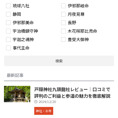
琉球八社
伊邪那岐命
静岡
月夜見尊
伊邪那美命
長野
宇治橋鎮守神
木花咲耶比売命
宇迦之魂神
豊受大御神
事代主命
検索
最新記事
戸隠神社九頭龍社レビュー｜口コミで
評判のご利益と参道の魅力を徹底解説
2024/12/20
神社・お寺