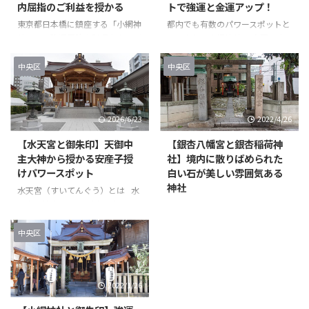
内屈指のご利益を授かる
トで強運と金運アップ！
東京都日本橋に鎮座する「小網神
都内でも有数のパワースポットと
社」は、強運厄除や財運向上のご
して人気の小網神社！ 今回は小
利益で知られ、訪れる人々に幸運
網神社のご利益や効果について調
を授けると評判のパワースポット
べてみました。 ぜひ小網神社の
中央区
中央区
です。 特に、戦災から無傷で守
ご利益を受け取ってください！
られた歴史や、疫病を鎮めたとさ
小網神社のご利益がヤバいと言わ
れる由緒は、神社の神秘性とご利
れる理由は？ 小網神社は、日本
2026/6/23
2022/4/26
益の深さを感じさせます。この記
橋エリアに位置する歴史ある神社
事では、小網神社の魅力や参拝で
として知られています。 その人
【水天宮と御朱印】天御中
【銀杏八幡宮と銀杏稲荷神
得られる御利益、そして一目で心
気の理由として、特に「強運厄除
主大神から授かる安産子授
社】境内に散りばめられた
惹かれる御朱印のデザインや特徴
けの神様」としての信仰が厚いこ
けパワースポット
白い石が美しい雰囲気ある
について詳しくご紹介します。
とが挙げられます。 多くの参拝
神社
さらに、財運を高める「銭洗い弁
者が、ビジネスの成功や健康、家
水天宮（すいてんぐう）とは 水
天」や、幸せを象徴する七福神巡
族の安全を祈願して訪れます。
天宮の境内 こちらが水天宮入り
銀杏八幡宮（ぎんなんはちまんぐ
りの一環としての役割など、訪れ
当神社はその御由緒から、「強運
口。 左側にも入り口がありま
う）とは 銀杏八幡宮の境内 水天
る際に知っておきたい情報も満載
厄除の神さま」として崇められて
す。 こちらが左の入り口。 神社
宮から歩いて5分ほどの場所にあ
中央区
です。 日本橋でのパワースポッ ...
います。 第二次世界大戦の際、
とは思えない超近代的な建築です
る銀杏八幡宮と銀杏稲荷神社。新
...
ね！ 入ると御由緒と開門時間の
大橋通り沿いに鳥居があります。
記載があります。 ここ水天宮は
鳥居をくぐって左に進むと手水舎
2022/1/26
開門時間が7時〜18時。参拝され
があります。 手水舎からさらに
る方は気をつけてくださいね。
奥にすすむと銀杏八幡宮の拝殿が