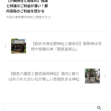
【小網神社と御朱印】強運
階段を登っていくと左右に、気に
あります。 銀杏八幡宮の境内に
と財運のご利益が凄い！都
なる方々が。 このお二人は御祭
は英霊碑が。 境内には白い石が
内屈指のご利益を授かる
神のどなたかな？と思ってました
散りばめられてますが、これが雪
が、神職の方に伺ったところ御祭
のように見えてキレイです！ 稲
今回は東京都中央区に鎮座する小
神を守る神（隋神）と教えていた
荷神社の横にある井戸。品川神社
網神社をご紹介いたします。 ま
だきました。 こちらは若い隋神
にも井戸がありましたが、まだ水
ず最初は御朱印から！ 小網神社
様ですね。 水天宮の狛犬。筋肉
があるのかな？？ 銀杏稲荷神社
の御朱印 右上に黒い文字で奉
隆々ですごい迫 ...
銀杏稲荷神社の狐たち。 両サイ
拝、中央に小網神社 赤い文字で
ドで顔の違い多少あること ...
強運厄除、小網神社の印、そして
【新井天神北野神社と御朱印】御祭神は学
力強い龍の印が押されています。
問や受験の神「菅原道真公」
小網神社の弁財天御朱印 小網神
社の福禄寿の御朱印 小網神社の
御朱印手帳 手帳の表には「強運
厄除の龍」が。 手帳の裏には神
紋と小網神社の文字。同じデザイ
【銀杏八幡宮と銀杏稲荷神社】境内に散り
ンで数種類の色がありましたが、
ばめられた白い石が美しい雰囲気ある神社
財運と言うことで金色の手帳を購
入しました。（2,000円） 小網
神社とは 小網神社の鳥居。 ...