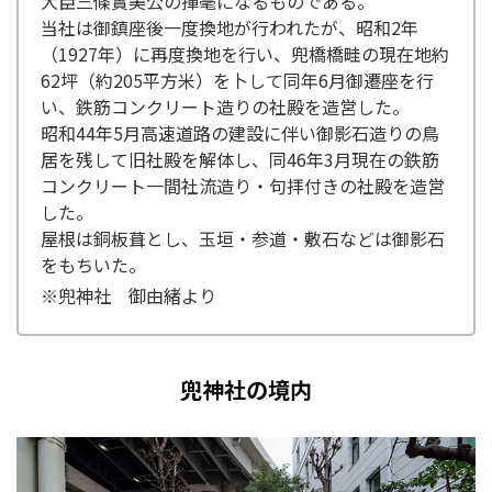
大臣三條實美公の揮毫になるものである。
当社は御鎮座後一度換地が行われたが、昭和2年
（1927年）に再度換地を行い、兜橋橋畦の現在地約
62坪（約205平方米）を卜して同年6月御遷座を行
い、鉄筋コンクリート造りの社殿を造営した。
昭和44年5月高速道路の建設に伴い御影石造りの鳥
居を残して旧社殿を解体し、同46年3月現在の鉄筋
コンクリート一間社流造り・句拝付きの社殿を造営
した。
屋根は銅板葺とし、玉垣・参道・敷石などは御影石
をもちいた。
※兜神社 御由緒より
兜神社の境内