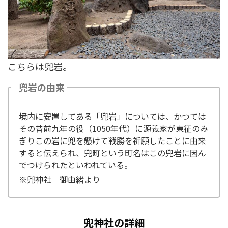
こちらは兜岩。
兜岩の由来
境内に安置してある「兜岩」については、かつては
その昔前九年の役（1050年代）に源義家が東征のみ
ぎりこの岩に兜を懸けて戦勝を祈願したことに由来
すると伝えられ、兜町という町名はこの兜岩に因ん
でつけられたといわれている。
※兜神社 御由緒より
兜神社の詳細