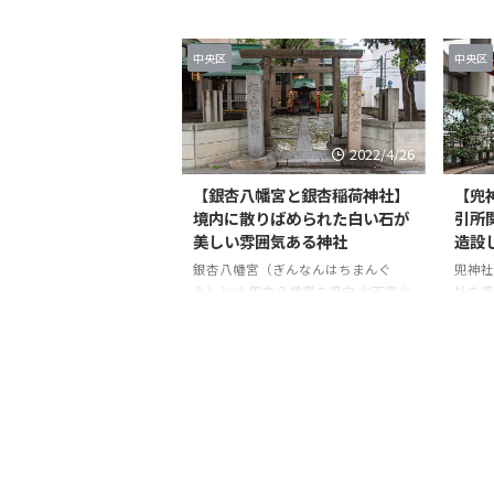
益で知られ、訪れる人々に幸運を授
のご利
けると評判のパワースポットです。
した。
中央区
中央区
特に、戦災から無傷で守られた歴史
取って
や、疫病を鎮めたとされる由緒は、
がヤバ
神社の神秘性とご利益の深さを感じ
社は、
させます。この記事では、小網神社
ある神
の魅力や参拝で得られる御利益、そ
の人気
2022/4/26
して一目で心惹かれる御朱印のデザ
除けの
【銀杏八幡宮と銀杏稲荷神社】
【兜
インや特徴について詳しくご紹介し
とが挙
境内に散りばめられた白い石が
引所
ます。 さらに、財運を高める「銭洗
が、ビ
美しい雰囲気ある神社
造設
い弁天」や、幸せを象徴する七福神
安全を
巡りの一環としての役割など、訪れ
その御
銀杏八幡宮（ぎんなんはちまんぐ
兜神社
る際に知っておきたい情報も満載で
ま」と
う）とは 銀杏八幡宮の境内 水天宮か
社の境
す。 日本橋でのパワースポッ ...
次世界大
ら歩いて5分ほどの場所にある銀杏八
兜神社
幡宮と銀杏稲荷神社。新大橋通り沿
にある
いに鳥居があります。 鳥居をくぐっ
す。 
て左に進むと手水舎があります。 手
って左
水舎からさらに奥にすすむと銀杏八
神社本
幡宮の拝殿があります。 銀杏八幡宮
都高が
の境内には英霊碑が。 境内には白い
す。 
石が散りばめられてますが、これが
建年 
雪のように見えてキレイです！ 稲荷
神 ・