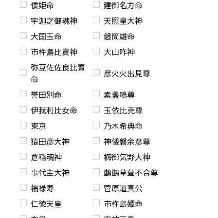
倭姫命
建御名方命
宇迦之御魂神
天照皇大神
大国玉命
磐筒雄命
市杵島比賣神
大山咋神
弥豆佐佐良比賣
彦火火出見尊
命
誉田別命
素盞嗚尊
伊我利比女命
玉依比売尊
東京
乃木希典命
猿田彦大神
神倭磐余彦尊
倉稲魂神
櫛御気野大神
事代主大神
鸕鷀草葺不合尊
福禄寿
菅原道真公
仁徳天皇
市杵島姫命