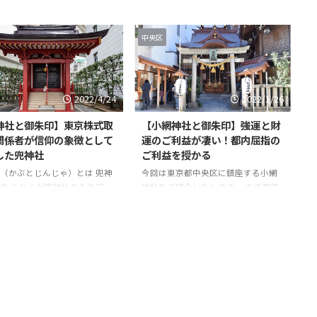
益や効果について調べてみま
側にも入り口があります。 こちらが
 ぜひ小網神社のご利益を受け
左の入り口。 神社とは思えない超近
中央区
ください！ 小網神社のご利益
代的な建築ですね！ 入ると御由緒と
いと言われる理由は？ 小網神
開門時間の記載があります。 ここ水
日本橋エリアに位置する歴史
天宮は開門時間が7時〜18時。参拝さ
社として知られています。 そ
れる方は気をつけてくださいね。 階
の理由として、特に「強運厄
段を登っていくと左右に、気になる
2022/4/24
2022/1/26
神様」としての信仰が厚いこ
方々が。 このお二人は御祭神のどな
神社と御朱印】東京株式取
【小網神社と御朱印】強運と財
げられます。 多くの参拝者
たかな？と思ってましたが、神職の
関係者が信仰の象徴として
運のご利益が凄い！都内屈指の
ジネスの成功や健康、家族の
方に伺ったところ御祭神を守る神
した兜神社
ご利益を授かる
祈願して訪れます。 当神社は
（隋神）と教えていただきました。
由緒から、「強運厄除の神さ
こちらは若い隋神様ですね。 水天宮
（かぶとじんじゃ）とは 兜神
今回は東京都中央区に鎮座する小網
して崇められています。 第二
の狛犬。筋肉隆々ですごい迫 ...
内 こちらが兜神社の入り口。
神社をご紹介いたします。 まず最初
戦の際、 ...
は無人ですが、御朱印はそば
は御朱印から！ 小網神社の御朱印 右
日本橋日枝神社でいただけま
上に黒い文字で奉拝、中央に小網神
兜神社の由緒書き。 こちらは入
社 赤い文字で強運厄除、小網神社の
側にある手水舎。 こちらが兜
印、そして力強い龍の印が押されて
殿になります。 見上げると首
います。 小網神社の弁財天御朱印 小
走り、なんともシュールで
網神社の福禄寿の御朱印 小網神社の
こちらは兜岩。 兜神社の詳細 創
御朱印手帳 手帳の表には「強運厄除
・明治11年5月（1878年） 御祭
の龍」が。 手帳の裏には神紋と小
倉稲魂命（うかのみたまのみこ
網神社の文字。同じデザインで数種