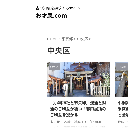
古の知恵を探求するサイト
お才泉.com
HOME
>
東京都
>
中央区
>
中央区
中央区
中央区
2026/6/21
【小網神社と御朱印】強運と財
小網
運のご利益が凄い！都内屈指の
果抜
ご利益を授かる
と金
東京都日本橋に鎮座する「小網神
都内で
社」は、強運厄除や財運向上のご利
て人気