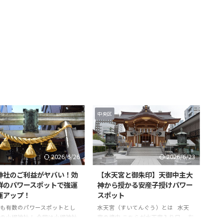
中央区
2026/6/26
2026/6/23
神社のご利益がヤバい！効
【水天宮と御朱印】天御中主大
群のパワースポットで強運
神から授かる安産子授けパワー
運アップ！
スポット
も有数のパワースポットとし
水天宮（すいてんぐう）とは 水天
の小網神社！ 今回は小網神社
宮の境内 こちらが水天宮入り口。 左