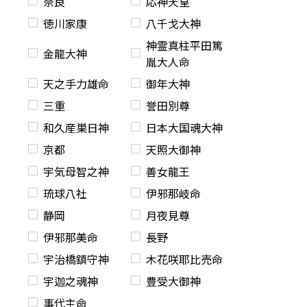
奈良
応神天皇
徳川家康
八千戈大神
神霊真柱平田篤
金龍大神
胤大人命
天之手力雄命
御年大神
三重
誉田別尊
和久産巣日神
日本大国魂大神
京都
天照大御神
宇気母智之神
善女龍王
琉球八社
伊邪那岐命
静岡
月夜見尊
伊邪那美命
長野
宇治橋鎮守神
木花咲耶比売命
宇迦之魂神
豊受大御神
事代主命